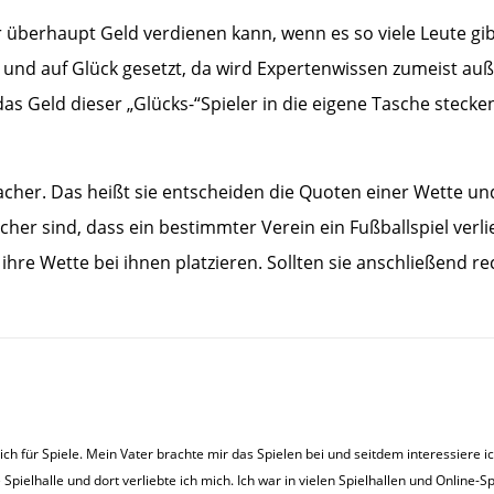
überhaupt Geld verdienen kann, wenn es so viele Leute gibt
und auf Glück gesetzt, da wird Expertenwissen zumeist auße
s Geld dieser „Glücks-“Spieler in die eigene Tasche stecke
her. Das heißt sie entscheiden die Quoten einer Wette und 
cher sind, dass ein bestimmter Verein ein Fußballspiel ver
ihre Wette bei ihnen platzieren. Sollten sie anschließend re
ich für Spiele. Mein Vater brachte mir das Spielen bei und seitdem interessiere ich
 Spielhalle und dort verliebte ich mich. Ich war in vielen Spielhallen und Online-S