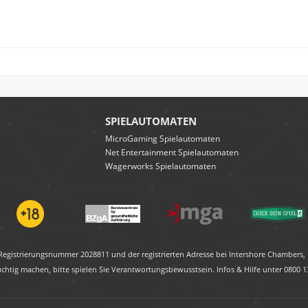
SPIELAUTOMATEN
MicroGaming Spielautomaten
Net Entertainment Spielautomaten
Wagerworks Spielautomaten
egistrierungsnummer 2028811 und der registrierten Adresse bei Intershore Chambers, Ro
chtig machen, bitte spielen Sie Verantwortungsbewusstsein. Infos & Hilfe unter 0800 1