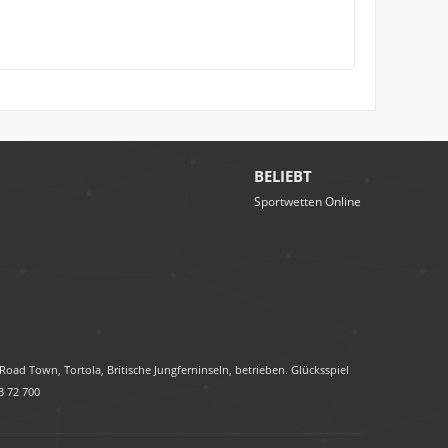
BELIEBT
Sportwetten Online
ad Town, Tortola, Britische Jungferninseln, betrieben. Glücksspiel
3 72 700