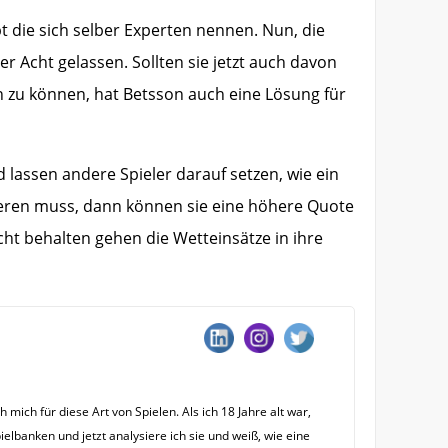
 die sich selber Experten nennen. Nun, die
r Acht gelassen. Sollten sie jetzt auch davon
n zu können, hat Betsson auch eine Lösung für
lassen andere Spieler darauf setzen, wie ein
lieren muss, dann können sie eine höhere Quote
cht behalten gehen die Wetteinsätze in ihre
 mich für diese Art von Spielen. Als ich 18 Jahre alt war,
pielbanken und jetzt analysiere ich sie und weiß, wie eine