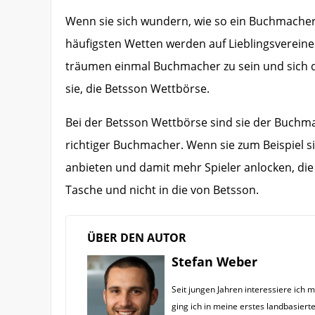
Wenn sie sich wundern, wie so ein Buchmacher 
häufigsten Wetten werden auf Lieblingsvereine 
träumen einmal Buchmacher zu sein und sich da
sie, die Betsson Wettbörse.
Bei der Betsson Wettbörse sind sie der Buchmac
richtiger Buchmacher. Wenn sie zum Beispiel si
anbieten und damit mehr Spieler anlocken, die 
Tasche und nicht in die von Betsson.
ÜBER DEN AUTOR
Stefan Weber
Seit jungen Jahren interessiere ich m
ging ich in meine erstes landbasierte