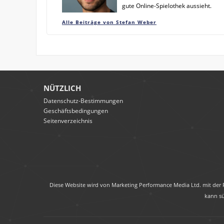
gute Online-Spielothek aussieht.
Alle Beiträge von Stefan Weber
NÜTZLICH
Datenschutz-Bestimmungen
Geschäftsbedingungen
Seitenverzeichnis
Diese Website wird von Marketing Performance Media Ltd. mit der R
kann sü