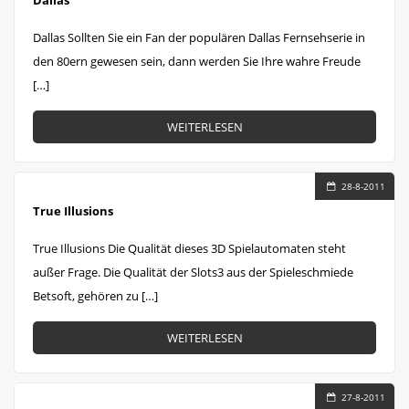
Dallas
Dallas Sollten Sie ein Fan der populären Dallas Fernsehserie in
den 80ern gewesen sein, dann werden Sie Ihre wahre Freude
[…]
WEITERLESEN
28-8-2011
True Illusions
True Illusions Die Qualität dieses 3D Spielautomaten steht
außer Frage. Die Qualität der Slots3 aus der Spieleschmiede
Betsoft, gehören zu […]
WEITERLESEN
27-8-2011