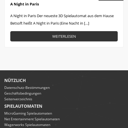
A Night in Paris
A Night in Paris Der neueste 3D Spielautomat aus dem Hause
Betsoft heißt A Night in Paris (Eine Nacht in […]
WEITERLESEN
NÜTZLICH
Datenschutz-Bestimmungen
Geschäftsbedingungen
Seitenverzeichnis
SPIELAUTOMATEN
MicroGaming Spielautomaten
Net Entertainment Spielautomaten
Wagerworks Spielautomaten