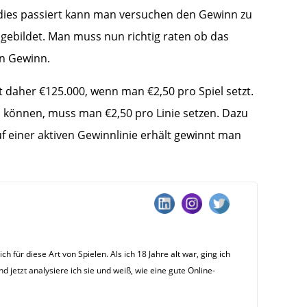
n dies passiert kann man versuchen den Gewinn zu
gebildet. Man muss nun richtig raten ob das
en Gewinn.
 daher €125.000, wenn man €2,50 pro Spiel setzt.
 können, muss man €2,50 pro Linie setzen. Dazu
 einer aktiven Gewinnlinie erhält gewinnt man
h für diese Art von Spielen. Als ich 18 Jahre alt war, ging ich
d jetzt analysiere ich sie und weiß, wie eine gute Online-