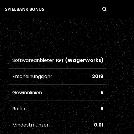
SPIELBANK BONUS
Softwareanbieter
IGT (WagerWorks)
Erscheinungsjahr
2019
Gewinnlinien
5
Rollen
5
Mindestmünzen
0.01