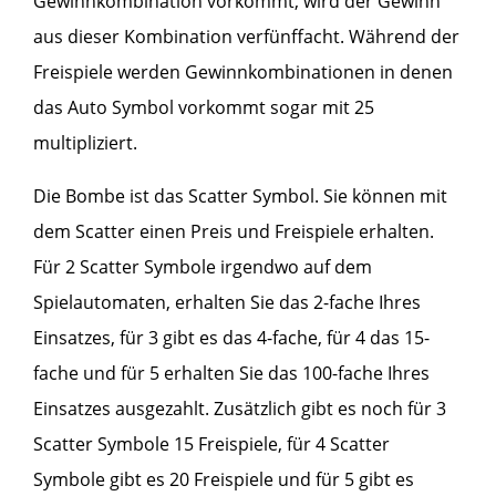
Gewinnkombination vorkommt, wird der Gewinn
aus dieser Kombination verfünffacht. Während der
Freispiele werden Gewinnkombinationen in denen
das Auto Symbol vorkommt sogar mit 25
multipliziert.
Die Bombe ist das Scatter Symbol. Sie können mit
dem Scatter einen Preis und Freispiele erhalten.
Für 2 Scatter Symbole irgendwo auf dem
Spielautomaten, erhalten Sie das 2-fache Ihres
Einsatzes, für 3 gibt es das 4-fache, für 4 das 15-
fache und für 5 erhalten Sie das 100-fache Ihres
Einsatzes ausgezahlt. Zusätzlich gibt es noch für 3
Scatter Symbole 15 Freispiele, für 4 Scatter
Symbole gibt es 20 Freispiele und für 5 gibt es