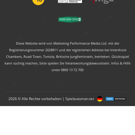
Diese Website wird von Marketing Performance Media Ltd. mit der
Registrierungsnummer 2028811 und der registrierten Adresse bei Intershore
Chambers, Road Town, Tortola, Britische Jungferninseln, betrieben. Glücksspiel
kann süchtig machen, bitte spielen Sie Verantwortungsbewusstsein. Infos & Hilfe
unter 0800 13 72 700
2026 © Alle Rechte vorbehalten | Spielautomat.net