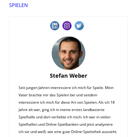
SPIELEN
Stefan Weber
Seit jungen Jahren interessiere ich mich für Spiele. Mein
Vater brachte mir das Spielen bei und seitdem
interessiere ich mich für diese Art von Spielen. Als ich 18
Jahre alt war, ging ich in meine erstes landbasierte
Spielhalle und dort verliebte ich mich. Ich war in vielen
Spielhallen und Online-Spielbanken und jetzt analysiere
ich sie und weiß, wie eine gute Online-Spielothek aussieht.