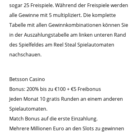
sogar 25 Freispiele. Während der Freispiele werden
alle Gewinne mit 5 multipliziert. Die komplette
Tabelle mit allen Gewinnkombinationen können Sie
in der Auszahlungstabelle am linken unteren Rand
des Spielfeldes am Reel Steal Spielautomaten
nachschauen.
Betsson Casino
Bonus: 200% bis zu €100 + €5 Freibonus
Jeden Monat 10 gratis Runden an einem anderen
Spielautomaten.
Match Bonus auf die erste Einzahlung.
Mehrere Millionen Euro an den Slots zu gewinnen