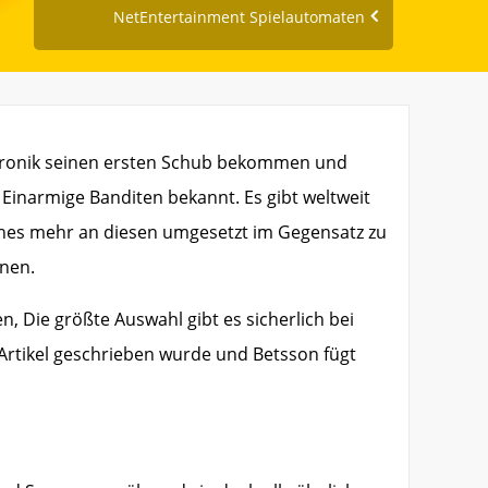
NetEntertainment Spielautomaten
ektronik seinen ersten Schub bekommen und
 Einarmige Banditen bekannt. Es gibt weltweit
aches mehr an diesen umgesetzt im Gegensatz zu
nnen.
, Die größte Auswahl gibt es sicherlich bei
 Artikel geschrieben wurde und Betsson fügt