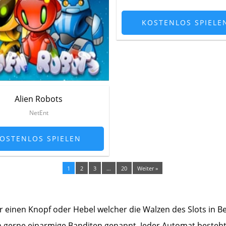
KOSTENLOS SPIELE
Alien Robots
NetEnt
OSTENLOS SPIELEN
1
2
3
…
20
Weiter »
 einen Knopf oder Hebel welcher die Walzen des Slots in B
 gerne einarmige Banditen genannt. Jeder Automat besteh