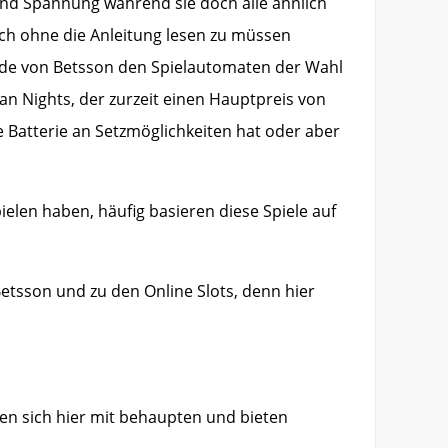
 und Spannung während sie doch alle ähnlich
ch ohne die Anleitung lesen zu müssen
unde von Betsson den Spielautomaten der Wahl
n Nights, der zurzeit einen Hauptpreis von
e Batterie an Setzmöglichkeiten hat oder aber
elen haben, häufig basieren diese Spiele auf
etsson und zu den Online Slots, denn hier
nen sich hier mit behaupten und bieten