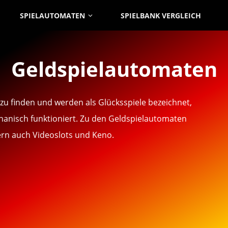
SPIELAUTOMATEN
SPIELBANK VERGLEICH
Geldspielautomaten
zu finden und werden als Glücksspiele bezeichnet,
hanisch funktioniert. Zu den Geldspielautomaten
ern auch Videoslots und Keno.