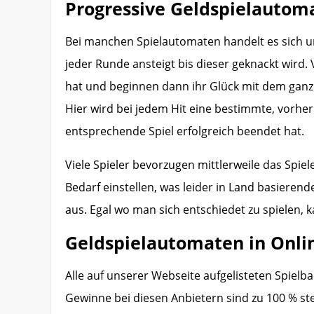
Progressive Geldspielautom
Bei manchen Spielautomaten handelt es sich u
jeder Runde ansteigt bis dieser geknackt wird.
hat und beginnen dann ihr Glück mit dem gan
Hier wird bei jedem Hit eine bestimmte, vorh
entsprechende Spiel erfolgreich beendet hat.
Viele Spieler bevorzugen mittlerweile das Spi
Bedarf einstellen, was leider in Land basieren
aus. Egal wo man sich entschiedet zu spielen, k
Geldspielautomaten in Onli
Alle auf unserer Webseite aufgelisteten Spiel
Gewinne bei diesen Anbietern sind zu 100 % ste