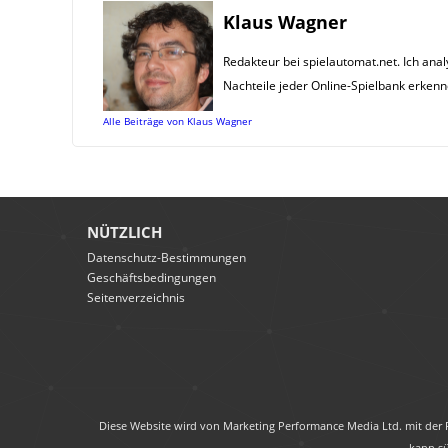
Klaus Wagner
Redakteur bei spielautomat.net. Ich ana
Nachteile jeder Online-Spielbank erken
Alle Beiträge von Klaus Wagner
NÜTZLICH
Datenschutz-Bestimmungen
Geschäftsbedingungen
Seitenverzeichnis
Diese Website wird von Marketing Performance Media Ltd. mit der R
kann sü