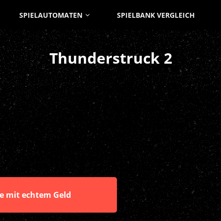
SPIELAUTOMATEN
SPIELBANK VERGLEICH
Thunderstruck 2
ie mit echtem Geld