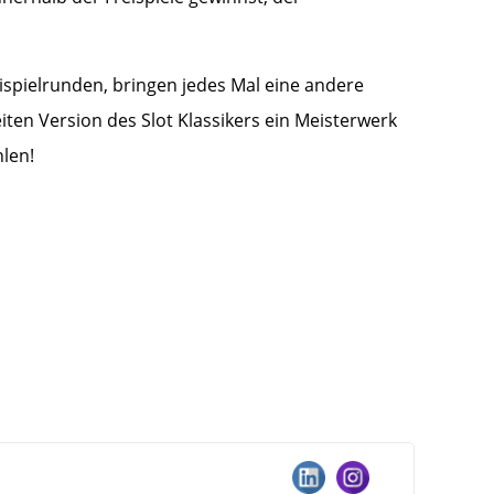
ispielrunden, bringen jedes Mal eine andere
iten Version des Slot Klassikers ein Meisterwerk
len!