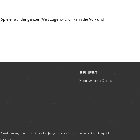
Spieler auf der ganzen Welt zugehört. Ich kann die Vor- und
BELIEBT
Sportwetten Online
ad Town, Tortola, Britische Jungferninseln, betrieben. Glücksspiel
3 72 700