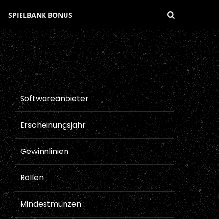
SPIELBANK BONUS
Softwareanbieter
Erscheinungsjahr
Gewinnlinien
Rollen
Mindestmünzen