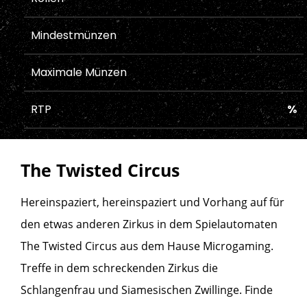
Mindestmünzen
Maximale Münzen
RTP
%
The Twisted Circus
Hereinspaziert, hereinspaziert und Vorhang auf für
den etwas anderen Zirkus in dem Spielautomaten
The Twisted Circus aus dem Hause Microgaming.
Treffe in dem schreckenden Zirkus die
Schlangenfrau und Siamesischen Zwillinge. Finde