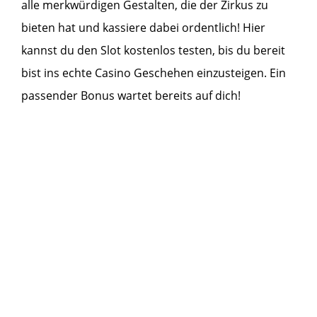
alle merkwürdigen Gestalten, die der Zirkus zu
bieten hat und kassiere dabei ordentlich! Hier
kannst du den Slot kostenlos testen, bis du bereit
bist ins echte Casino Geschehen einzusteigen. Ein
passender Bonus wartet bereits auf dich!