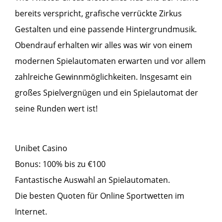
bereits verspricht, grafische verrückte Zirkus
Gestalten und eine passende Hintergrundmusik.
Obendrauf erhalten wir alles was wir von einem
modernen Spielautomaten erwarten und vor allem
zahlreiche Gewinnmöglichkeiten. Insgesamt ein
großes Spielvergnügen und ein Spielautomat der
seine Runden wert ist!
Unibet Casino
Bonus: 100% bis zu €100
Fantastische Auswahl an Spielautomaten.
Die besten Quoten für Online Sportwetten im
Internet.