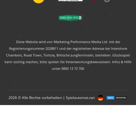
Diese Website wird von Marketing Performance Media Ltd. mit der
Registrierungsnummer 2028811 und der registrierten Adresse bei Intershore
Chambers, Road Town, Tortola, Britische Jungferninseln, betrieben. Glücksspiel
kann süchtig machen, bitte spielen Sie Verantwortungsbewusstsein. Infos & Hilfe
unter 0800 13 72 700
2026 © Alle Rechte vorbehalten | Spielautomat.net