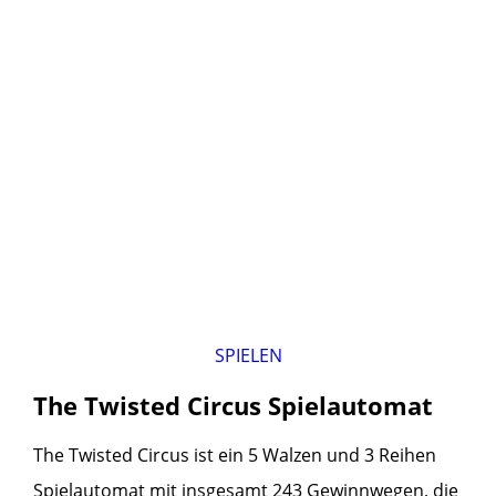
SPIELEN
The Twisted Circus Spielautomat
The Twisted Circus ist ein 5 Walzen und 3 Reihen
Spielautomat mit insgesamt 243 Gewinnwegen, die