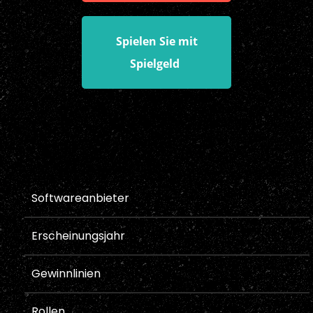
Spielen Sie mit
Spielgeld
Softwareanbieter
Erscheinungsjahr
Gewinnlinien
Rollen