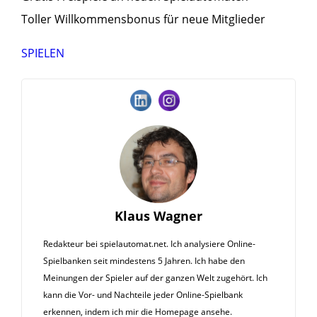
Toller Willkommensbonus für neue Mitglieder
SPIELEN
Klaus Wagner
Redakteur bei spielautomat.net. Ich analysiere Online-
Spielbanken seit mindestens 5 Jahren. Ich habe den
Meinungen der Spieler auf der ganzen Welt zugehört. Ich
kann die Vor- und Nachteile jeder Online-Spielbank
erkennen, indem ich mir die Homepage ansehe.