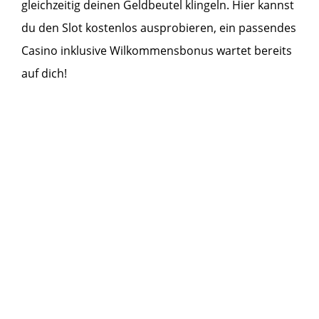
gleichzeitig deinen Geldbeutel klingeln. Hier kannst
du den Slot kostenlos ausprobieren, ein passendes
Casino inklusive Wilkommensbonus wartet bereits
auf dich!