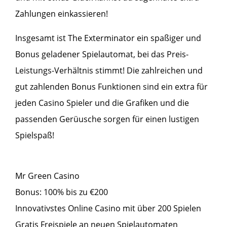
Zahlungen einkassieren!
Insgesamt ist The Exterminator ein spaßiger und
Bonus geladener Spielautomat, bei das Preis-
Leistungs-Verhältnis stimmt! Die zahlreichen und
gut zahlenden Bonus Funktionen sind ein extra für
jeden Casino Spieler und die Grafiken und die
passenden Gerüusche sorgen für einen lustigen
Spielspaß!
Mr Green Casino
Bonus: 100% bis zu €200
Innovativstes Online Casino mit über 200 Spielen
Gratis Freispiele an neuen Spielautomaten