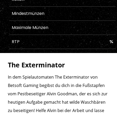
Mindestmünzen
Maximale Münzen
RTP
%
The Exterminator
In dem Spielautomaten The Exterminator von
Betsoft Gaming begibst du dich in die Fußstapfen
vom Pestbeseitiger Alvin Goodman, der es sich zur
heutigen Aufgabe gemacht hat wilde Waschbären
zu beseitigen! Helfe Alvin bei der Arbeit und lasse