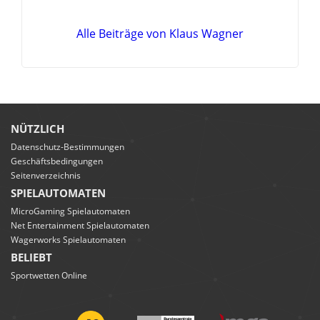
Alle Beiträge von Klaus Wagner
NÜTZLICH
Datenschutz-Bestimmungen
Geschäftsbedingungen
Seitenverzeichnis
SPIELAUTOMATEN
MicroGaming Spielautomaten
Net Entertainment Spielautomaten
Wagerworks Spielautomaten
BELIEBT
Sportwetten Online