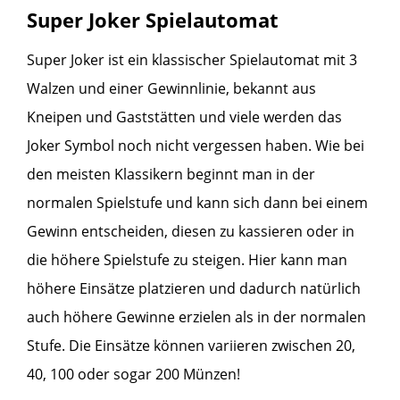
Super Joker Spielautomat
Super Joker ist ein klassischer Spielautomat mit 3
Walzen und einer Gewinnlinie, bekannt aus
Kneipen und Gaststätten und viele werden das
Joker Symbol noch nicht vergessen haben. Wie bei
den meisten Klassikern beginnt man in der
normalen Spielstufe und kann sich dann bei einem
Gewinn entscheiden, diesen zu kassieren oder in
die höhere Spielstufe zu steigen. Hier kann man
höhere Einsätze platzieren und dadurch natürlich
auch höhere Gewinne erzielen als in der normalen
Stufe. Die Einsätze können variieren zwischen 20,
40, 100 oder sogar 200 Münzen!