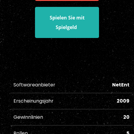
Spielen Sie mit
Spielgeld
Softwareanbieter
NetEnt
Erscheinungsjahr
2009
Gewinnlinien
20
Rollen
5