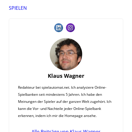
SPIELEN
Klaus Wagner
Redakteur bei spielautomat.net. Ich analysiere Online-
Spielbanken seit mindestens 5 Jahren. Ich habe den
Meinungen der Spieler auf der ganzen Welt zugehört. Ich
kann die Vor- und Nachteile jeder Online-Spielbank
erkennen, indem ich mir die Homepage ansehe.
Alle Beiträge von Klaus Wagner