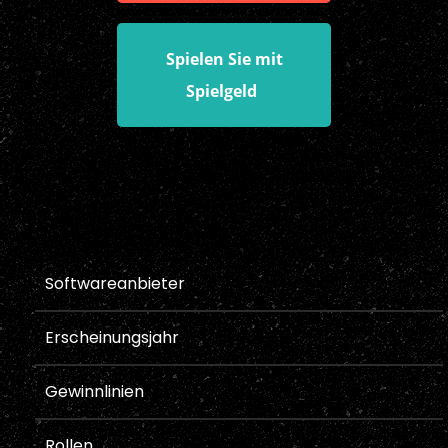
Spielen Sie mit
Spielgeld
Softwareanbieter
Erscheinungsjahr
Gewinnlinien
Rollen