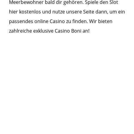
Meerbewohner bald dir gehören. Spiele den Slot
hier kostenlos und nutze unsere Seite dann, um ein
passendes online Casino zu finden. Wir bieten
zahlreiche exklusive Casino Boni an!