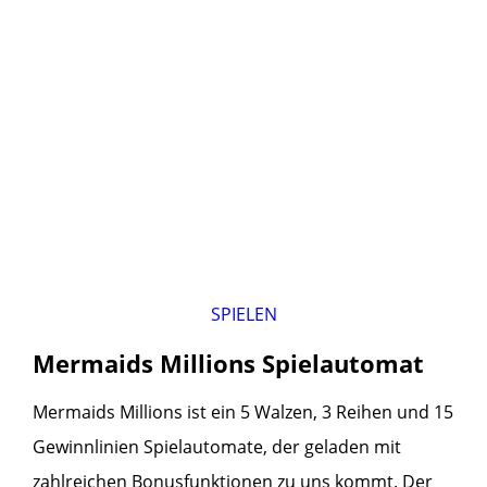
SPIELEN
Mermaids Millions Spielautomat
Mermaids Millions ist ein 5 Walzen, 3 Reihen und 15
Gewinnlinien Spielautomate, der geladen mit
zahlreichen Bonusfunktionen zu uns kommt. Der