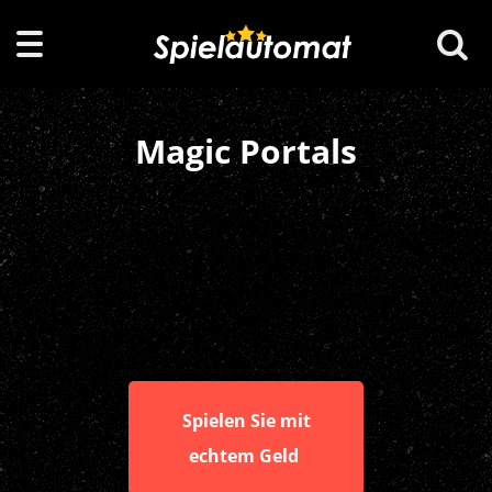
Magic Portals
Spielen Sie mit
echtem Geld