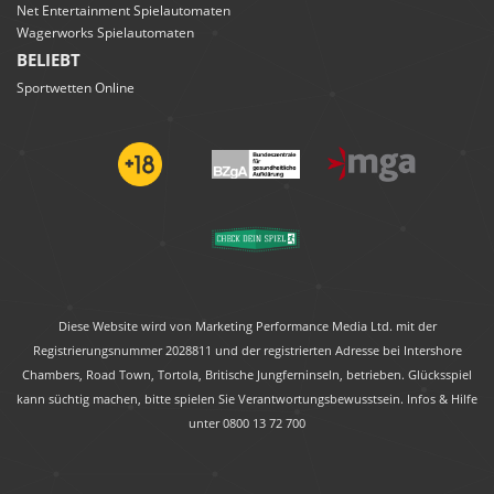
Net Entertainment Spielautomaten
Wagerworks Spielautomaten
BELIEBT
Sportwetten Online
Diese Website wird von Marketing Performance Media Ltd. mit der
Registrierungsnummer 2028811 und der registrierten Adresse bei Intershore
Chambers, Road Town, Tortola, Britische Jungferninseln, betrieben. Glücksspiel
kann süchtig machen, bitte spielen Sie Verantwortungsbewusstsein. Infos & Hilfe
unter 0800 13 72 700